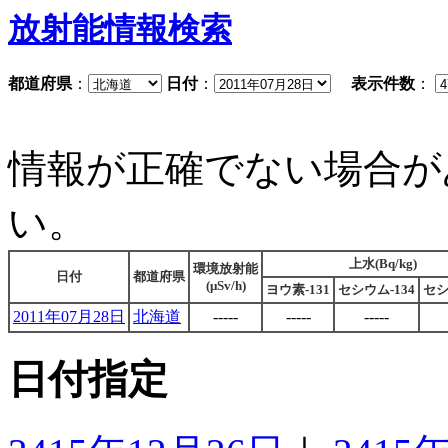
放射能情報検索
都道府県
：
日付
：
表示件数
：
情報が正確でない場合が
い。
上水(Bq/kg)
環境放射能
日付
都道府県
(μSv/h)
ヨウ素-131
セシウム-134
セシ
2011年07月28日
北海道
-----
-----
-----
日付指定