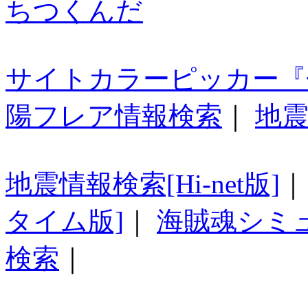
ちつくんだ
サイトカラーピッカー『
陽フレア情報検索
｜
地震
地震情報検索[Hi-net版]
タイム版]
｜
海賊魂シミ
検索
｜