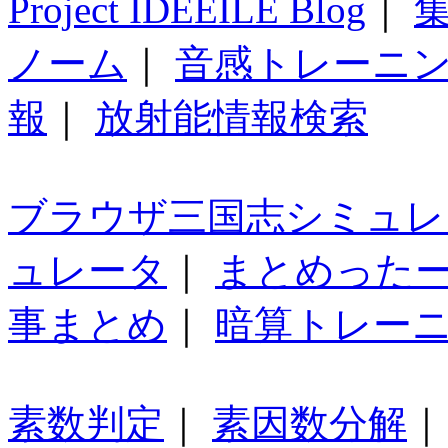
Project IDEEILE Blog
｜
集
ノーム
｜
音感トレーニ
報
｜
放射能情報検索
ブラウザ三国志シミュレ
ュレータ
｜
まとめった
事まとめ
｜
暗算トレー
素数判定
｜
素因数分解